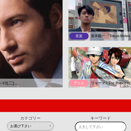
音楽
坂本龍一 「Tokyo
[二].....
アニメ
カテゴリー
キーワード