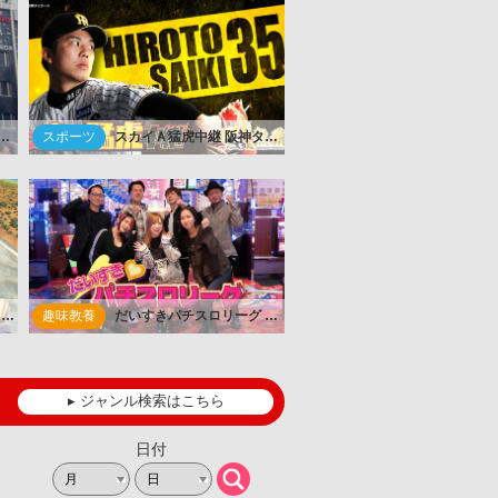
 Melody Ryuichi Sakamoto」.....
スポーツ
スカイＡ猛虎中継 阪神タイガース 公式戦【阪神×中日】.....
リョーマ！The Prince of Tennis 新生劇場版テニスの王子様 〈Glory〉.....
趣味教養
だいすきパチスロリーグ #14 エハラマサヒロ VS 橘アンジュ.....
▸ ジャンル検索はこちら
日付