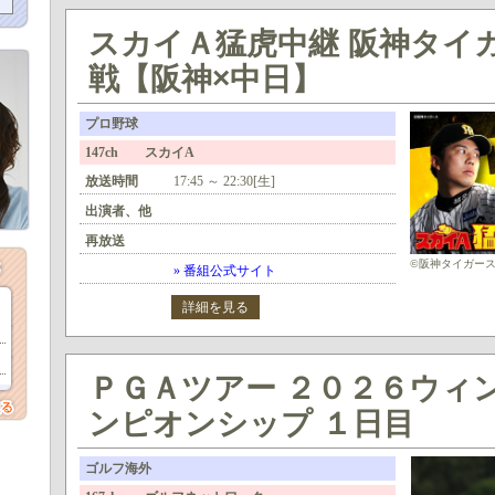
スカイＡ猛虎中継 阪神タイガ
戦【阪神×中日】
プロ野球
147ch スカイA
放送時間
17:45 ～ 22:30[生]
出演者、他
再放送
©阪神タイガー
» 番組公式サイト
詳細を見る
ＰＧＡツアー ２０２６ウィ
ンピオンシップ １日目
ゴルフ海外