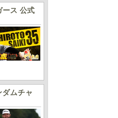
ース 公式
ス
ンダムチャ