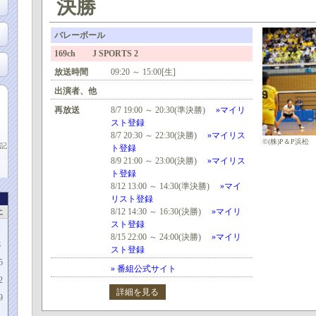
決勝
バレーボール
169ch J SPORTS 2
放送時間
09:20 ～ 15:00[生]
出演者、他
再放送
8/7 19:00 ～ 20:30(準決勝)
»マイリ
スト登録
8/7 20:30 ～ 22:30(決勝)
»マイリス
©(株)P＆P浜松
記
ト登録
8/9 21:00 ～ 23:00(決勝)
»マイリス
ト登録
8/12 13:00 ～ 14:30(準決勝)
»マイ
リスト登録
土
8/12 14:30 ～ 16:30(決勝)
»マイリ
スト登録
1
8/15 22:00 ～ 24:00(決勝)
»マイリ
8
スト登録
5
» 番組公式サイト
2
詳細を見る
9