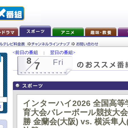
<前日の番組
翌日の番組>
｜
8
Fri
7
インターハイ2026 全国高
索
育大会バレーボール競技大会 
勝 金蘭会(大阪) vs. 横浜隼