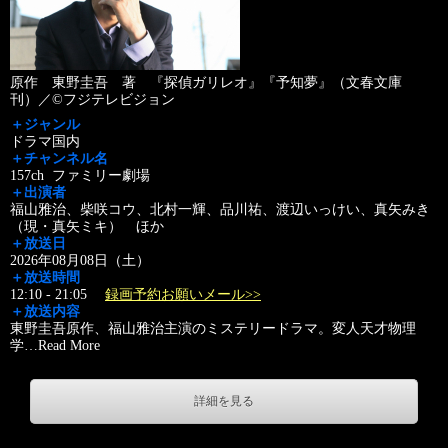
原作 東野圭吾 著 『探偵ガリレオ』『予知夢』（文春文庫
刊）／©フジテレビジョン
＋ジャンル
ドラマ国内
＋チャンネル名
157ch ファミリー劇場
＋出演者
福山雅治、柴咲コウ、北村一輝、品川祐、渡辺いっけい、真矢みき
（現・真矢ミキ） ほか
＋放送日
2026年08月08日（土）
＋放送時間
12:10 - 21:05
録画予約お願いメール>>
＋放送内容
東野圭吾原作、福山雅治主演のミステリードラマ。変人天才物理
学
…
Read More
詳細を見る