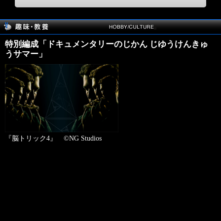
特別編成「ドキュメンタリーのじかん じゆうけんきゅ
うサマー」
『脳トリック4』 ©NG Studios
＋ジャンル
ドキュメンタリー
＋チャンネル名
130ch ディズニージュニア
＋放送日
2026年08月08日（土）
＋放送時間
17:00 - 19:30
録画予約お願いメール>>
＋放送内容