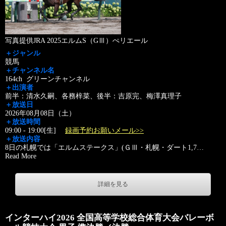
写真提供JRA 2025エルムS（GⅢ）ぺリエール
＋ジャンル
競馬
＋チャンネル名
164ch グリーンチャンネル
＋出演者
前半：清水久嗣、各務梓菜、後半：吉原完、梅澤真理子
＋放送日
2026年08月08日（土）
＋放送時間
09:00 - 19:00[生]
録画予約お願いメール>>
＋放送内容
8日の札幌では「エルムステークス」(ＧⅢ・札幌・ダート1,7
…
Read More
詳細を見る
インターハイ2026 全国高等学校総合体育大会バレーボ