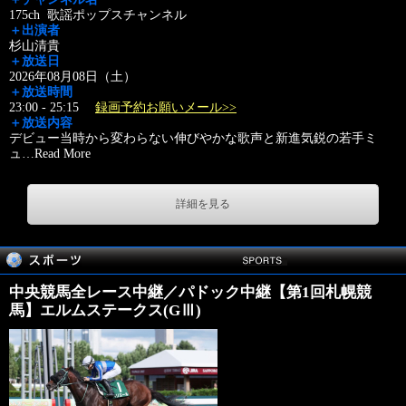
175ch 歌謡ポップスチャンネル
＋出演者
杉山清貴
＋放送日
2026年08月08日（土）
＋放送時間
23:00 - 25:15
録画予約お願いメール>>
＋放送内容
デビュー当時から変わらない伸びやかな歌声と新進気鋭の若手ミ
ュ
…
Read More
詳細を見る
中央競馬全レース中継／パドック中継【第1回札幌競
馬】エルムステークス(GⅢ)