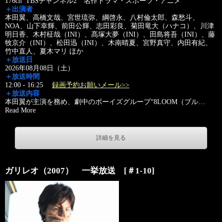
176ch TBSチャンネル2 名作ドラマ・スポーツ・アニメ
＋出演者
本田翼、高橋文哉、宮世琉弥、綱啓永、八村倫太郎、森愁斗、
NOA、山下幸輝、前田公輝、志田彩良、菊田竜大（ハナコ）、川津
明日香、木村柾哉（INI）、髙塚大夢（INI）、田島将吾（INI）、藤
牧京介（INI）、松田迅（INI）、木南晴夏、宮野真守、内田有紀、
竹中直人、夏木マリ ほか
＋放送日
2026年08月08日（土）
＋放送時間
12:00 - 16:25
録画予約お願いメール>>
＋放送内容
本田翼が主演を務め、劇中のボーイズグループ“8LOOM（ブル
…
Read More
詳細を見る
ガリレオ（2007） 一挙放送 [＃1-10]