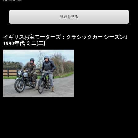
詳細を見る
イギリスお宝モーターズ：クラシックカー シーズン1
1990年代 ミニ[二]
Copyright: 2026 Warner Bros. Discovery, Inc. or its subsidiaries and
affiliates. All rights reserved.
＋ジャンル
ドキュメンタリー
＋チャンネル名
121ch ディスカバリーチャンネル
＋放送日