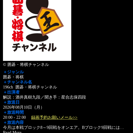
© 囲碁・将棋チャンネル
＋ジャンル
囲碁・将棋
＋チャンネル名
196ch 囲碁・将棋チャンネル
＋出演者
解説：酒井真樹九段／聞き手：星合志保四段
＋放送日
2026年08月10日（月）
＋放送時間
20:00 - 22:00
録画予約お願いメール>>
＋放送内容
今月は本戦ブロック8～9回戦をオンエア。Bブロック9回戦には
…
Read More