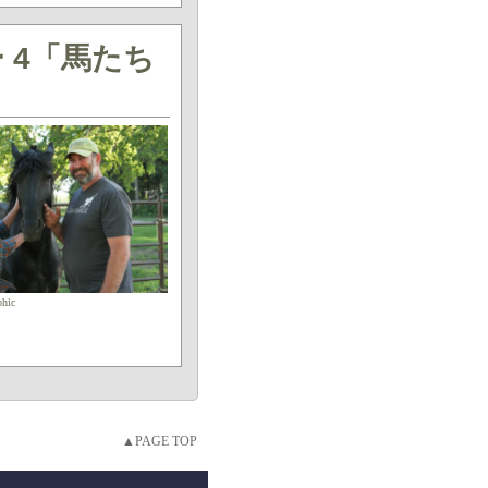
 4「馬たち
phic
▲PAGE TOP