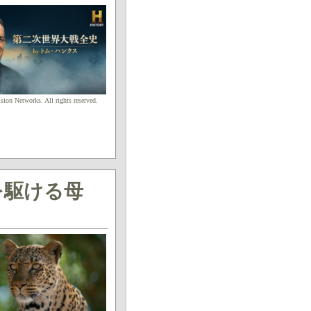
on Networks. All rights reserved.
を駆ける母