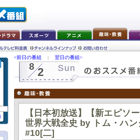
<前日の番組
翌日の番組>
｜
8
Sun
2
【日本初放送】【新エピソー
索
世界大戦全史 by トム・ハ
#10[二]