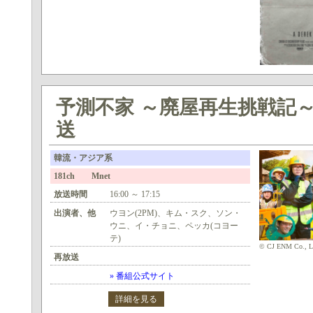
予測不家 ～廃屋再生挑戦記～
送
韓流・アジア系
181ch Mnet
放送時間
16:00 ～ 17:15
出演者、他
ウヨン(2PM)、キム・スク、ソン・
ウニ、イ・チョニ、ペッカ(コヨー
テ)
© CJ ENM Co., Ltd
再放送
» 番組公式サイト
詳細を見る