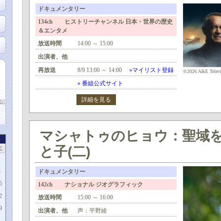
ドキュメンタリー
134ch ヒストリーチャンネル 日本・世界の歴史
＆エンタメ
放送時間
14:00 ～ 15:00
出演者、他
再放送
8/9 13:00 ～ 14:00
»マイリスト登録
©2026 A&E Televisi
» 番組公式サイト
詳細を見る
記
マシャトゥのヒョウ：聖域
と子(二)
土
1
8
ドキュメンタリー
5
142ch ナショナル ジオグラフィック
2
放送時間
15:00 ～ 16:00
9
出演者、他
声：平野綾