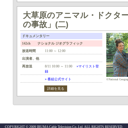
大草原のアニマル・ドクター
の事故」(二)
ドキュメンタリー
142ch ナショナル ジオグラフィック
放送時間
11:00 ～ 12:00
出演者、他
再放送
8/11 10:00 ～ 11:00
»マイリスト登
録
» 番組公式サイト
©National Geogra
詳細を見る
COPYRIGHT © 2009 IRUMA Cable Television Co.,Ltd. ALL RIGHTS RESERVED.