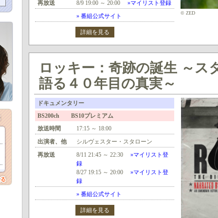
再放送
8/9 19:00 ～ 20:00
»マイリスト登録
© ZED
» 番組公式サイト
詳細を見る
ロッキー：奇跡の誕生 ～ス
語る４０年目の真実～
ドキュメンタリー
BS200ch BS10プレミアム
放送時間
17:15 ～ 18:00
出演者、他
シルヴェスター・スタローン
再放送
8/11 21:45 ～ 22:30
»マイリスト登
録
8/27 19:15 ～ 20:00
»マイリスト登
録
» 番組公式サイト
詳細を見る