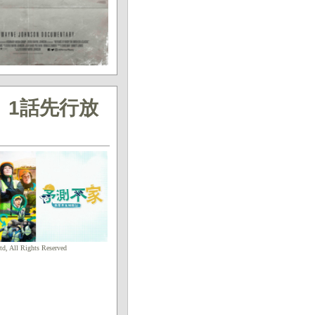
 1話先行放
, All Rights Reserved