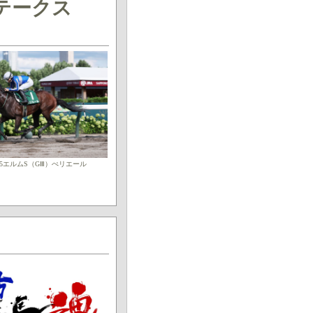
テークス
025エルムS（GⅢ）ぺリエール