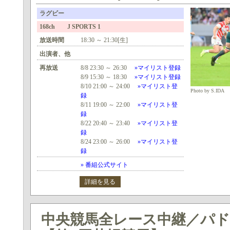
ラグビー
168ch J SPORTS 1
放送時間
18:30 ～ 21:30[生]
出演者、他
再放送
8/8 23:30 ～ 26:30
»マイリスト登録
8/9 15:30 ～ 18:30
»マイリスト登録
8/10 21:00 ～ 24:00
»マイリスト登
Photo by S.IDA
録
8/11 19:00 ～ 22:00
»マイリスト登
録
8/22 20:40 ～ 23:40
»マイリスト登
録
8/24 23:00 ～ 26:00
»マイリスト登
録
» 番組公式サイト
詳細を見る
中央競馬全レース中継／パ