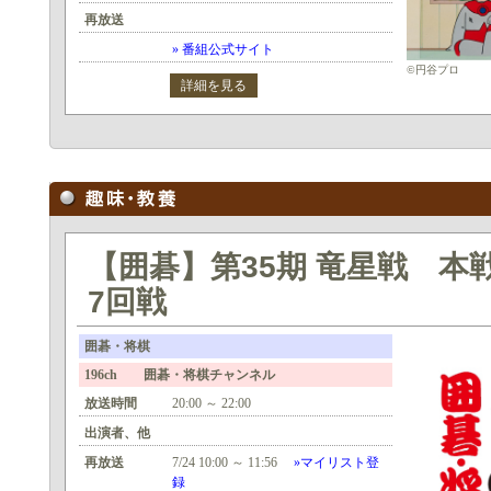
再放送
» 番組公式サイト
©円谷プロ
詳細を見る
【囲碁】第35期 竜星戦 本
7回戦
囲碁・将棋
196ch 囲碁・将棋チャンネル
放送時間
20:00 ～ 22:00
出演者、他
再放送
7/24 10:00 ～ 11:56
»マイリスト登
録