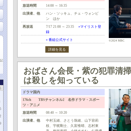
放送時間
14:00 ～ 16:35
出演者、他
ハン・ソッキュ、チェ・ウォンビ
ン ほか
再放送
7/17 21:00 ～ 23:35
»マイリスト登
録
» 番組公式サイト
©2024 MBC
詳細を見る
記
おばさん会長・紫の犯罪清
は殺しを知っている
土
ドラマ国内
1
176ch TBSチャンネル2 名作ドラマ・スポー
8
ツ・アニメ
5
放送時間
08:40 ～ 10:20
2
出演者、他
中村玉緒、さとう珠緒、山下容莉
9
枝、宇梶剛士、久富惟晴、志村東