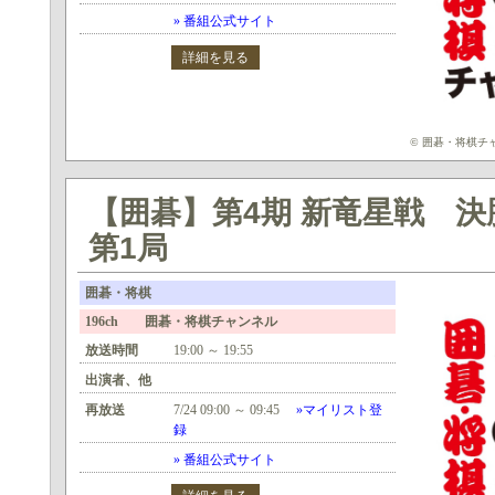
» 番組公式サイト
詳細を見る
© 囲碁・将棋チ
【囲碁】第4期 新竜星戦 
第1局
囲碁・将棋
196ch 囲碁・将棋チャンネル
放送時間
19:00 ～ 19:55
出演者、他
再放送
7/24 09:00 ～ 09:45
»マイリスト登
録
» 番組公式サイト