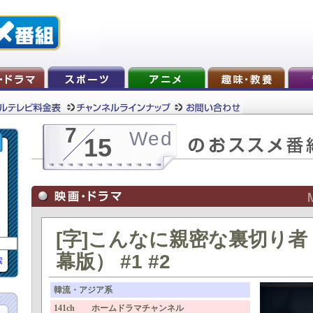
7
Wed
15
[字]こんなに親密な裏切り
幕版） #1 #2
索
韓流・アジア系
141ch ホームドラマチャンネル