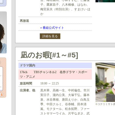
吾、梅垣義明、小林すすむ、仁藤優
子、鷹家昌子、八木橋修、はなわ、
梅宮辰夫（特別出演）、すまけい ほ
か
再放送
» 番組公式サイト
詳細を見る
凪のお暇[#1～#5]
ドラマ国内
176ch TBSチャンネル2 名作ドラマ・スポー
ツ・アニメ
放送時間
18:00 ～ 22:25
出演者、他
黒木華、高橋一生、中村倫也、市川
実日子、瀧内公美、大塚千弘、藤本
泉、水谷果穂、唐田えりか、白鳥玉
季、中田クルミ、谷恭輔、田本清
©コナリミサト(秋
嵐、モクタール、松永拓野、ファー
ストサマーウイカ、片平なぎさ、武