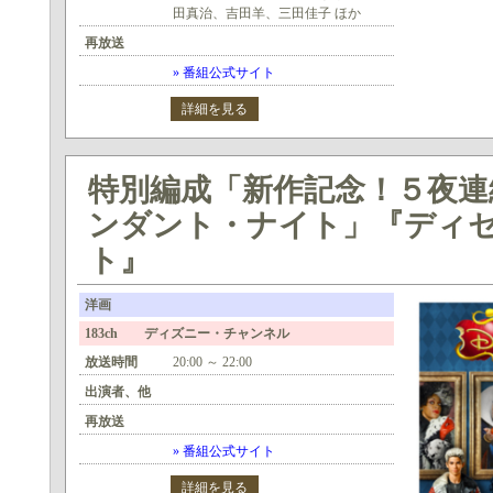
田真治、吉田羊、三田佳子 ほか
再放送
» 番組公式サイト
詳細を見る
特別編成「新作記念！５夜連
ンダント・ナイト」『ディ
ト』
洋画
183ch ディズニー・チャンネル
放送時間
20:00 ～ 22:00
出演者、他
再放送
» 番組公式サイト
詳細を見る