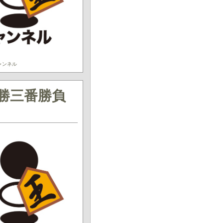
ャンネル
決勝三番勝負