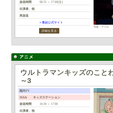
放送時間
08:55 ～ 17:00[生]
出演者、他
再放送
» 番組公式サイト
写真：アフロ
詳細を見る
ウルトラマンキッズのことわ
～3
国内TV
163ch キッズステーション
放送時間
16:30 ～ 17:00
出演者、他