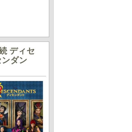
続 ディセ
センダン