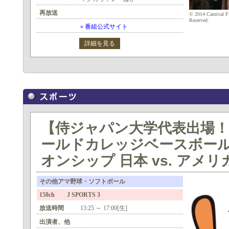
再放送
© 2014 Carnival Fi
Reserved.
» 番組公式サイト
詳細を見る
【侍ジャパン大学代表出場！】
ールドカレッジベースボー
オンシップ 日本 vs. アメリ
その他アマ野球・ソフトボール
158ch J SPORTS 3
放送時間
13:25 ～ 17:00[生]
出演者、他