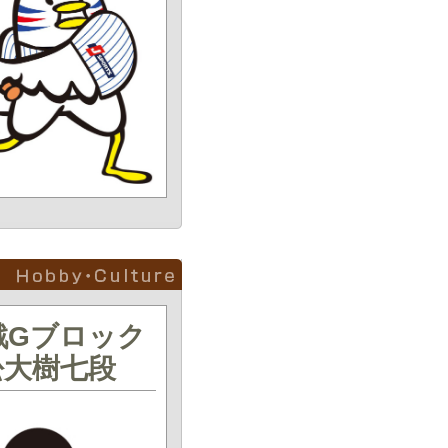
戦Gブロック
松大樹七段