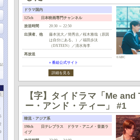
ドラマ国内
125ch 日本映画専門チャンネル
放送時間
20:30 ～ 22:50
出演者、他
藤本洸大／簡秀吉／桜木雅哉（原因
は自分にある。）／福田歩汰
（DXTEEN）／清水海李
再放送
©ABC
» 番組公式サイト
記
詳細を見る
【字】タイドラマ「Me and 
土
1
ー・アンド・ティー」 #1
8
5
韓流・アジア系
2
190ch 日テレプラス ドラマ・アニメ・音楽ラ
9
イブ