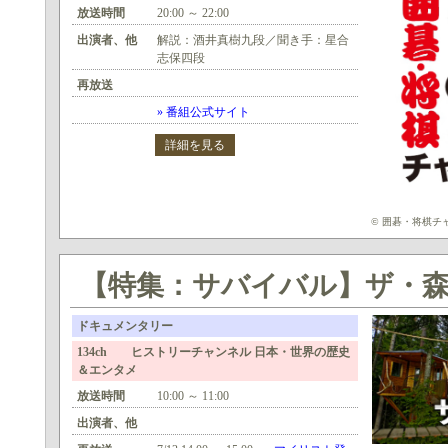
放送時間
20:00 ～ 22:00
出演者、他
解説：酒井真樹九段／聞き手：星合
志保四段
再放送
» 番組公式サイト
詳細を見る
© 囲碁・将棋チ
【特集：サバイバル】ザ・森男 
ドキュメンタリー
134ch ヒストリーチャンネル 日本・世界の歴史
＆エンタメ
放送時間
10:00 ～ 11:00
出演者、他