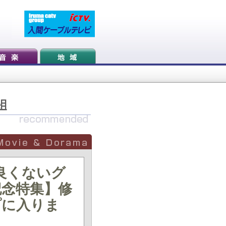
良くないグ
記念特集】修
プに入りま