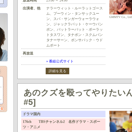
放送時間
23:00 ～ 24:00
出演者、他
ナラーウィット・ルーラットゴース
ム、プーウィン・タンサックユー
GMMTV Co., Ltd., 
ン、スパ・サンガーウォーラウォ
ン、ジャックラパット・ケーウパン
ポン、パットラーパット・ボーラッ
トタスワン、タナポン・スクムパン
タナーサーン、ポンサパック・ウド
ムポート
再放送
» 番組公式サイト
詳細を見る
あのクズを殴ってやりたいん
#5]
ドラマ国内
176ch TBSチャンネル2 名作ドラマ・スポー
ツ・アニメ