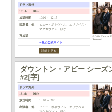
ドラマ海外
131ch Dlife
放送時間
10:00 ～ 12:15
出演者、他
ヒュー・ボネヴィル、エリザベス・
マクガヴァン ほか
再放送
© 2014 Carnival Fi
Reserved.
» 番組公式サイト
詳細を見る
ダウントン・アビー シーズン5
#2[字]
ドラマ海外
131ch Dlife
放送時間
18:00 ～ 20:15
出演者、他
ヒュー・ボネヴィル、エリザベス・
マクガヴァン ほか