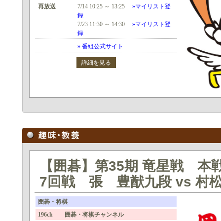
再放送
7/14 10:25 ～ 13:25
»マイリスト登
録
7/23 11:30 ～ 14:30
»マイリスト登
録
» 番組公式サイト
詳細を見る
【囲碁】第35期 竜星戦 本
7回戦 張 豊猷九段 vs 村
囲碁・将棋
196ch 囲碁・将棋チャンネル