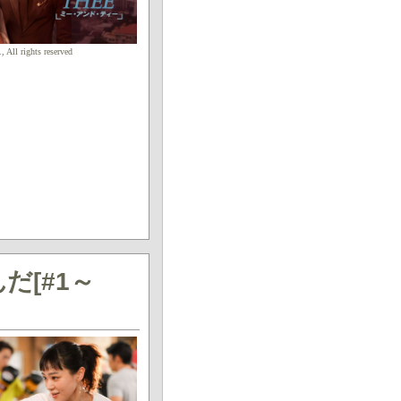
All rights reserved
だ[#1～