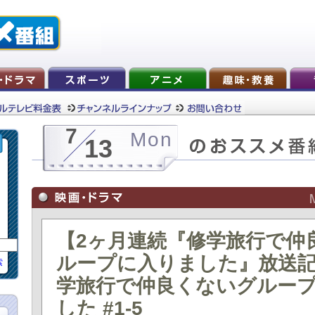
7
Mon
13
【2ヶ月連続『修学旅行で仲
ループに入りました』放送
索
学旅行で仲良くないグルー
した #1-5