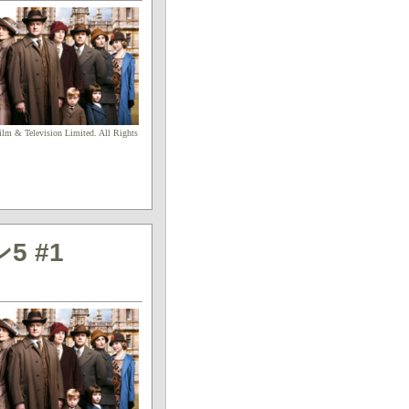
lm & Television Limited. All Rights
 #1