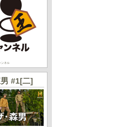
ャンネル
#1[二]