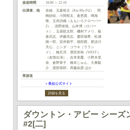
放送時間
18:00 ～ 22:10
出演者、他
奈緒、玉森裕太（Kis-My-Ft2）、岡
崎紗絵、小関裕太、倉悠貴、鳴海
唯、玉井詩織（ももいろクローバー
Z）、浅野竣哉、山本博（ロバー
ト）、玉袋筋太郎、磯村アメリ、板
倉武志、伊藤浩志、晝田瑞希、松浦
慎一郎、安井順平、堀田茜、那須川
天心、ニシダ・コウキ（ララン
ド）、橋爪淳、濱田崇裕（WEST.）
（友情出演）、吉本実憂、小野木里
奈、倉野章子、橋本じゅん、大東駿
介、渡部篤郎、斉藤由貴 ほか
再放送
» 番組公式サイト
詳細を見る
ダウントン・アビー シーズン5
#2[二]