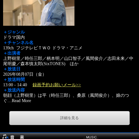
＋ジャンル
ドラマ国内
＋チャンネル名
139ch フジテレビＴＷＯ ドラマ・アニメ
＋出演者
上野樹里／時任三郎／柄本明／山口智子／風間俊介／志田未来／中
尾明慶／森本慎太郎(SixTONES) ほか
＋放送日
2026年08月07日（金）
＋放送時間
13:00 - 14:40
録画予約お願いメール>>
＋放送内容
朝顔（上野樹里）は平（時任三郎）、桑原（風間俊介）、娘のつ
ぐ
…
Read More
詳細を見る