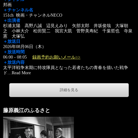
邦画
＋チャンネル名
151ch 映画・チャンネルNECO
＋出演者
杉浦太陽 高野八誠 辺見えみり 矢部太郎 井坂俊哉 大塚朝
之 小林大介 松田賢二 我宮大凱 菅野美寿紀 千葉哲也 寺泉
憲 犬塚弘
＋放送日
2026年08月06日（木）
＋放送時間
06:00 - 08:05
録画予約お願いメール>>
＋放送内容
太平洋戦争末期に特攻隊員となった若者たちの青春を描いた戦争
ド
…
Read More
詳細を見る
藤原義江のふるさと