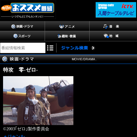
特攻 零-ゼロ-
©2003｢ゼロ｣製作委員会
＋ジャンル