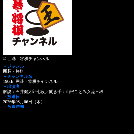
© 囲碁・将棋チャンネル
＋ジャンル
囲碁・将棋
＋チャンネル名
196ch 囲碁・将棋チャンネル
＋出演者
解説：石井健太郎七段／聞き手：山根ことみ女流三段
＋放送日
2026年08月06日（木）
＋放送時間
20:00 - 21:38
録画予約お願いメール>>
＋放送内容
8月は本戦ブロック8～9回戦をオンエア。11日のGブロック8
…
Read More