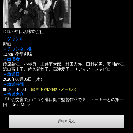
©1930年日活株式会社
＋ジャンル
邦画
＋チャンネル名
127ch 衛星劇場
＋出演者
藤原義江、小杉勇、土井平太郎、村田宏寿、田村邦男、夏川静江、
浜口富士子、佐久間妙子、高津愛子、リディア・シャピロ
＋放送日
2026年08月06日（木）
＋放送時間
08:30 - 10:00
録画予約お願いメール>>
＋放送内容
「都会交響楽」につぐ溝口健二監督作品でミナトーキーとの第一
回
…
Read More
詳細を見る