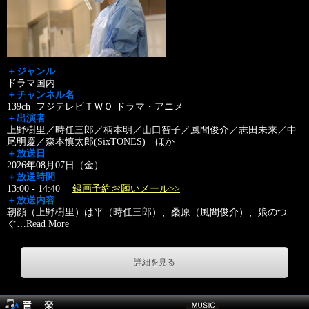
＋ジャンル
ドラマ国内
＋チャンネル名
139ch フジテレビＴＷＯ ドラマ・アニメ
＋出演者
上野樹里／時任三郎／柄本明／山口智子／風間俊介／志田未来／中
尾明慶／森本慎太郎(SixTONES) ほか
＋放送日
2026年08月07日（金）
＋放送時間
13:00 - 14:40
録画予約お願いメール>>
＋放送内容
朝顔（上野樹里）は平（時任三郎）、桑原（風間俊介）、娘のつ
ぐ
…
Read More
詳細を見る