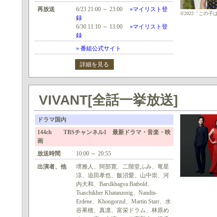
再放送
6/23 21:00 ～ 23:00
»マイリスト登
©2022「この
録
6/30 11:10 ～ 13:00
»マイリスト登
録
» 番組公式サイト
詳細を見る
VIVANT[全話一挙放送]
ドラマ国内
144ch TBSチャンネル1 最新ドラマ・音楽・映
画
放送時間
10:00 ～ 20:55
出演者、他
堺雅人、阿部寛、二階堂ふみ、竜星
涼、迫田孝也、飯沼愛、山中崇、河
内大和、Barslkhagva Batbold、
Tsaschikher Khatanzorig、Nandin-
Erdene、Khongorzul、Martin Starr、水
谷果穂、真凛、富栄ドラム、林原め