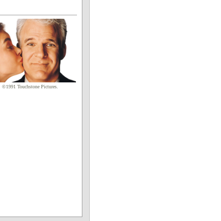
」
 Touchstone Pictures.