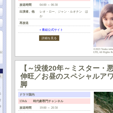
放送時間
04:00 ～ 06:30
出演者、他
レオ・ロー、ジャン・ルオナン ほ
か
再放送
» 番組公式サイト
詳細を見る
©2023 Youku inform
記
LTD, All Rights R
【～没後20年～ミスター・悪
伸旺／お昼のスペシャルア
土
1
脚
8
5
ドラマ国内
2
159ch 時代劇専門チャンネル
9
放送時間
19:00 ～ 20:50