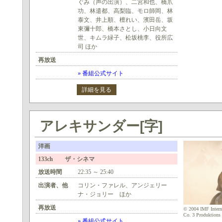
ぐみ（声の出演）、二宮和也、橋爪
功、林遣都、高梨臨、モロ師岡、林
泰文、井上順、檀れい、濱田岳、坂
東彌十郎、橋本さとし、小日向文
世、キムラ緑子、松坂桃李、役所広
司 ほか
再放送
» 番組公式サイト
詳細を見る
アレキサンダー[字]
洋画
133ch ザ・シネマ
放送時間
22:35 ～ 25:40
出演者、他
コリン・ファレル、アンジェリー
ナ・ジョリー ほか
再放送
© 2004 IMF Inter
Co. 3 Produktion
» 番組公式サイト