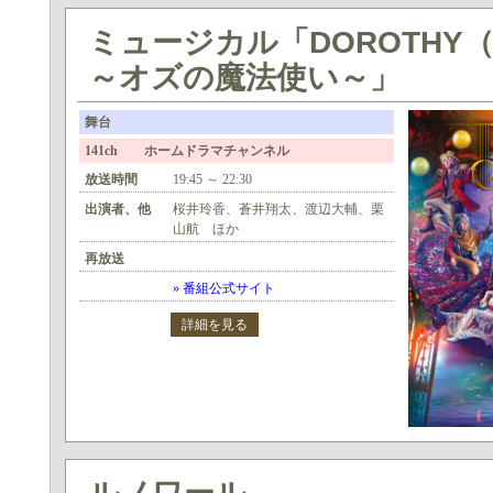
ミュージカル「DOROTHY
～オズの魔法使い～」
舞台
141ch ホームドラマチャンネル
放送時間
19:45 ～ 22:30
出演者、他
桜井玲香、蒼井翔太、渡辺大輔、栗
山航 ほか
再放送
» 番組公式サイト
詳細を見る