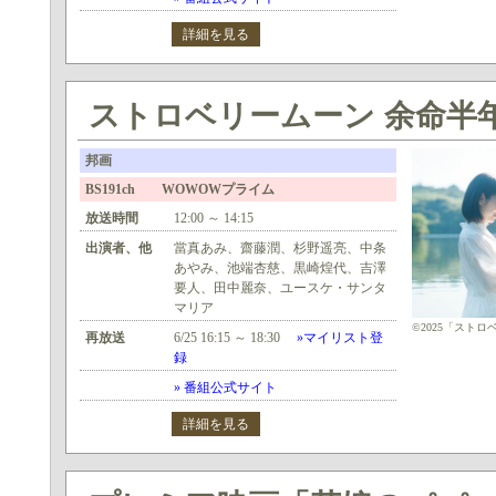
詳細を見る
ストロベリームーン 余命半
邦画
BS191ch WOWOWプライム
放送時間
12:00 ～ 14:15
出演者、他
當真あみ、齋藤潤、杉野遥亮、中条
あやみ、池端杏慈、黒崎煌代、吉澤
要人、田中麗奈、ユースケ・サンタ
マリア
©2025「スト
再放送
6/25 16:15 ～ 18:30
»マイリスト登
録
» 番組公式サイト
詳細を見る