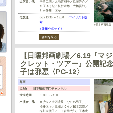
出演者、他
平幹二朗／太地喜和子／近藤洋介／
水原ゆう紀／松村達雄／大橋吾郎／
川合伸旺 ほか
再放送
6/25 13:30 ～ 15:30
»マイリスト登
録
©日本映画放送
» 番組公式サイト
詳細を見る
【日曜邦画劇場／6.19『マ
クレット・ツアー』公開記
子は邪悪〈PG-12〉
邦画
125ch 日本映画専門チャンネル
放送時間
21:00 ～ 23:00
出演者、他
南沙良／大西流星（なにわ男子）／
桜井ユキ／渡辺さくら／桜木梨奈／
稲川実代子／二ノ宮隆太郎／玉木宏