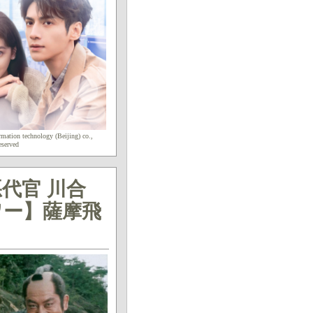
ation technology (Beijing) co.,
eserved
代官 川合
ワー】薩摩飛