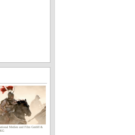
national Medien und Film GmbH &
s KG