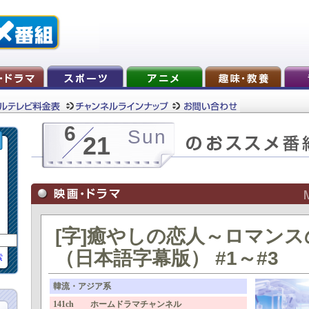
6
Sun
21
[字]癒やしの恋人～ロマン
（日本語字幕版） #1～#3
索
韓流・アジア系
141ch ホームドラマチャンネル