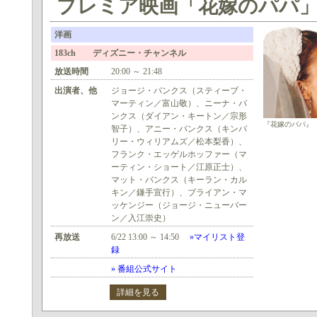
プレミア映画「花嫁のパパ
洋画
183ch ディズニー・チャンネル
放送時間
20:00 ～ 21:48
出演者、他
ジョージ・バンクス（スティーブ・
マーティン／富山敬）、ニーナ・バ
ンクス（ダイアン・キートン／宗形
『花嫁のパパ』 ©1991
智子）、アニー・バンクス（キンバ
リー・ウィリアムズ／松本梨香）、
フランク・エッゲルホッファー（マ
ーティン・ショート／江原正士）、
マット・バンクス（キーラン・カル
キン／鎌手宣行）、ブライアン・マ
ッケンジー（ジョージ・ニューバー
ン／入江崇史）
再放送
6/22 13:00 ～ 14:50
»マイリスト登
録
» 番組公式サイト
詳細を見る