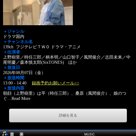
＋ジャンル
ドラマ国内
＋チャンネル名
139ch フジテレビＴＷＯ ドラマ・アニメ
＋出演者
上野樹里／時任三郎／柄本明／山口智子／風間俊介／志田未来／中
尾明慶／森本慎太郎(SixTONES) ほか
＋放送日
2026年08月07日（金）
＋放送時間
13:00 - 14:40
録画予約お願いメール>>
＋放送内容
朝顔（上野樹里）は平（時任三郎）、桑原（風間俊介）、娘のつ
ぐ
…
Read More
詳細を見る