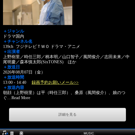
＋ジャンル
ドラマ国内
＋チャンネル名
139ch フジテレビＴＷＯ ドラマ・アニメ
＋出演者
上野樹里／時任三郎／柄本明／山口智子／風間俊介／志田未来／中
尾明慶／森本慎太郎(SixTONES) ほか
＋放送日
2026年08月07日（金）
＋放送時間
13:00 - 14:40
録画予約お願いメール>>
＋放送内容
朝顔（上野樹里）は平（時任三郎）、桑原（風間俊介）、娘のつ
ぐ
…
Read More
詳細を見る