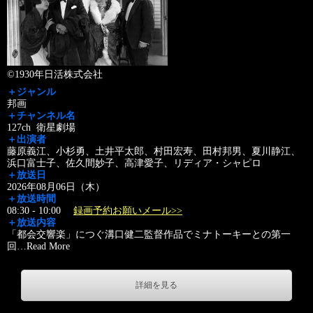
©1930年日活株式会社
＋ジャンル
邦画
＋チャンネル名
127ch 衛星劇場
＋出演者
藤原義江、小杉勇、土井平太郎、村田宏寿、田村邦男、夏川静江、
浜口富士子、佐久間妙子、高津愛子、リディア・シャピロ
＋放送日
2026年08月06日（木）
＋放送時間
08:30 - 10:00
録画予約お願いメール>>
＋放送内容
「都会交響楽」につぐ溝口健二監督作品でミナトーキーとの第一
回
…
Read More
詳細を見る