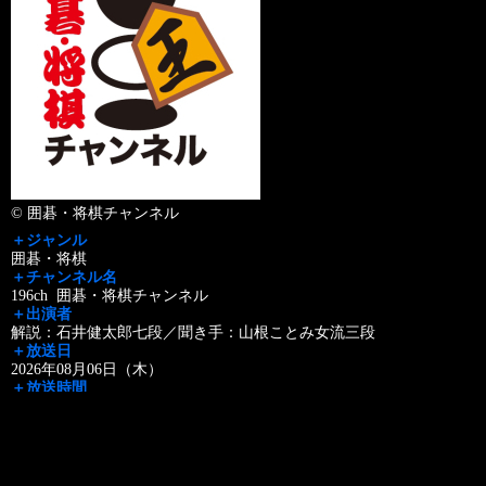
© 囲碁・将棋チャンネル
＋ジャンル
囲碁・将棋
＋チャンネル名
196ch 囲碁・将棋チャンネル
＋出演者
解説：石井健太郎七段／聞き手：山根ことみ女流三段
＋放送日
2026年08月06日（木）
＋放送時間
20:00 - 21:38
録画予約お願いメール>>
＋放送内容
8月は本戦ブロック8～9回戦をオンエア。11日のGブロック8
…
Read More