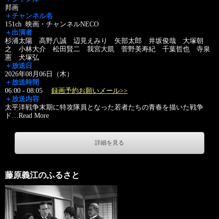
邦画
＋チャンネル名
151ch 映画・チャンネルNECO
＋出演者
杉浦太陽 高野八誠 辺見えみり 矢部太郎 井坂俊哉 大塚朝
之 小林大介 松田賢二 我宮大凱 菅野美寿紀 千葉哲也 寺泉
憲 犬塚弘
＋放送日
2026年08月06日（木）
＋放送時間
06:00 - 08:05
録画予約お願いメール>>
＋放送内容
太平洋戦争末期に特攻隊員となった若者たちの青春を描いた戦争
ド
…
Read More
詳細を見る
藤原義江のふるさと