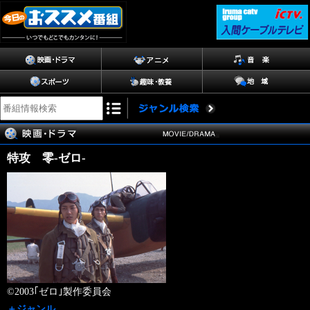
特攻 零-ゼロ-
©2003｢ゼロ｣製作委員会
＋ジャンル