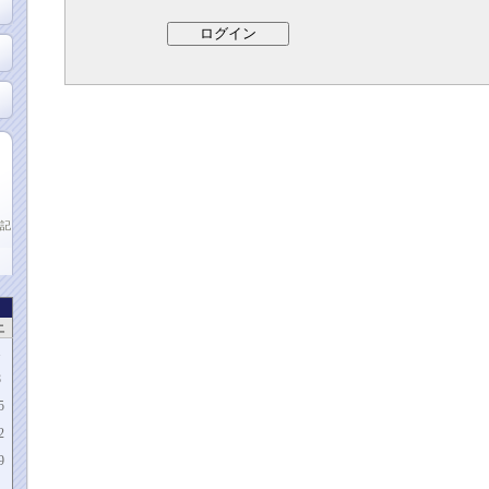
記
土
1
8
5
2
9