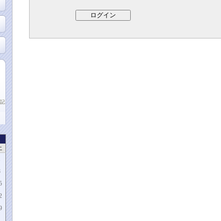
記
土
1
8
5
2
9