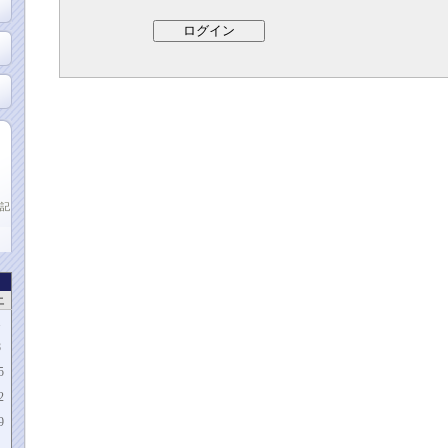
記
土
1
8
5
2
9