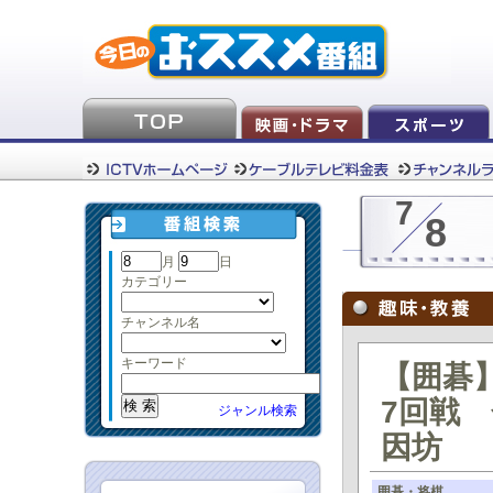
7
8
月
日
カテゴリー
チャンネル名
キーワード
【囲碁】
7回戦 
ジャンル検索
因坊
囲碁・将棋