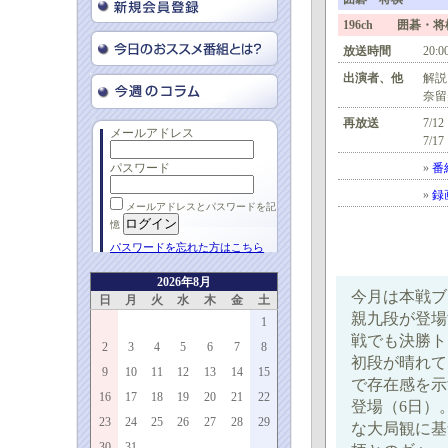
196ch 囲碁・
放送時間
20:0
出演者、他
解説
奈留
再放送
7/12
メールアドレス
7/17
パスワード
»
番
»
録
メールアドレスとパスワードを記
憶
パスワードを忘れた方はこちら
2026年8月
今月は本戦ブ
日
月
火
水
木
金
土
親九段が登場
1
戦でも決勝ト
2
3
4
5
6
7
8
初段が晴れて
9
10
11
12
13
14
15
で存在感を示
16
17
18
19
20
21
22
登場（6日）
23
24
25
26
27
28
29
な大局観に基
30
31