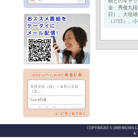
柄とのギャッ
金 秀俊九段
日）、大垣雄
（27日）、
COPYRIGHT © 2009 IRUMA Cabl
&