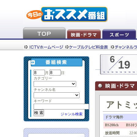
6
19
月
日
カテゴリー
チャンネル名
キーワード
アトミ
ジャンル検索
ドラマ海外
BS200ch BS1
放送時間
22:0