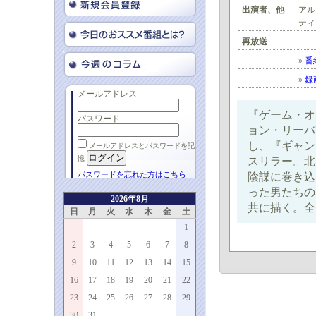
出演者、他
アル
ティ
再放送
»
番
»
録
メールアドレス
『ゲーム・オ
パスワード
ョン・リーバ
し、『ギャン
メールアドレスとパスワードを記
憶
スリラー。北
パスワードを忘れた方はこちら
陰謀に巻き込
った男たちの
2026年8月
共に描く。全
日
月
火
水
木
金
土
1
2
3
4
5
6
7
8
9
10
11
12
13
14
15
16
17
18
19
20
21
22
23
24
25
26
27
28
29
30
31