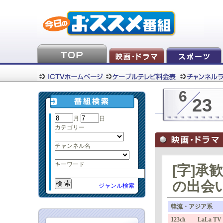
6
23
月
日
カテゴリー
チャンネル名
キーワード
[字]
の出会
ジャンル検索
韓流・アジア系
123ch LaLa TV