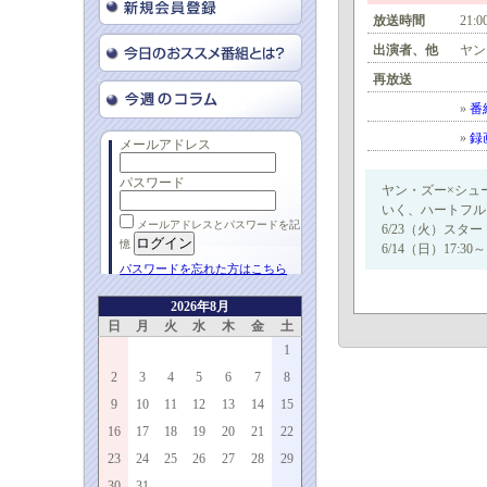
放送時間
21:0
出演者、他
ヤン
再放送
»
番
»
録
メールアドレス
パスワード
ヤン・ズー×シュ
いく、ハートフル
メールアドレスとパスワードを記
6/23（火）スタ
憶
6/14（日）17:30～
パスワードを忘れた方はこちら
2026年8月
日
月
火
水
木
金
土
1
2
3
4
5
6
7
8
9
10
11
12
13
14
15
16
17
18
19
20
21
22
23
24
25
26
27
28
29
30
31