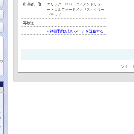
出演者、他
エリック・ロバーツ／アンドリュ
ー・コルフォード／クリス・クリー
ブランド
再放送
»
録画予約お願いメールを送信する
記
ツイー
土
1
8
5
2
9