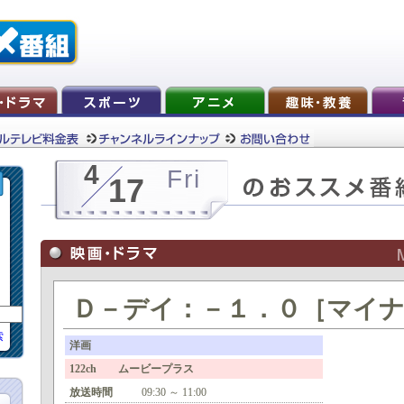
4
Fri
17
Ｄ－デイ：－１．０［マイ
索
洋画
122ch ムービープラス
放送時間
09:30 ～ 11:00