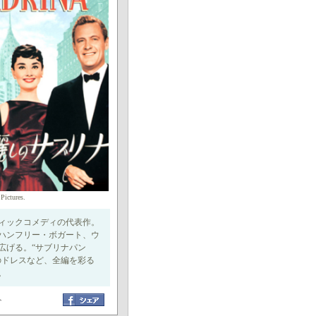
Pictures.
ィックコメディの代表作。
ハンフリー・ボガート、ウ
広げる。“サブリナパン
のドレスなど、全編を彩る
。
ト