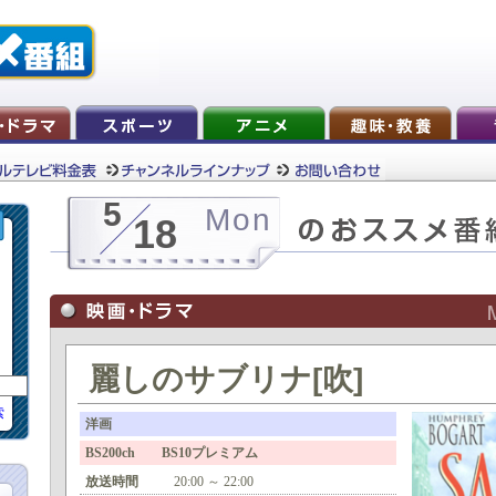
5
Mon
18
麗しのサブリナ[吹]
索
洋画
BS200ch BS10プレミアム
放送時間
20:00 ～ 22:00