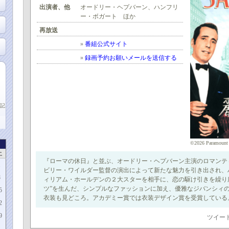
出演者、他
オードリー・ヘプバーン、ハンフリ
ー・ボガート ほか
再放送
»
番組公式サイト
»
録画予約お願いメールを送信する
記
©2026 Paramount 
土
『ローマの休日』と並ぶ、オードリー・ヘプバーン主演のロマンテ
1
ビリー・ワイルダー監督の演出によって新たな魅力を引き出され、
8
ィリアム・ホールデンの２大スターを相手に、恋の駆け引きを繰り
ツ”を生んだ、シンプルなファッションに加え、優雅なジバンシィ
5
衣装も見どころ。アカデミー賞では衣装デザイン賞を受賞している
2
9
ツイー