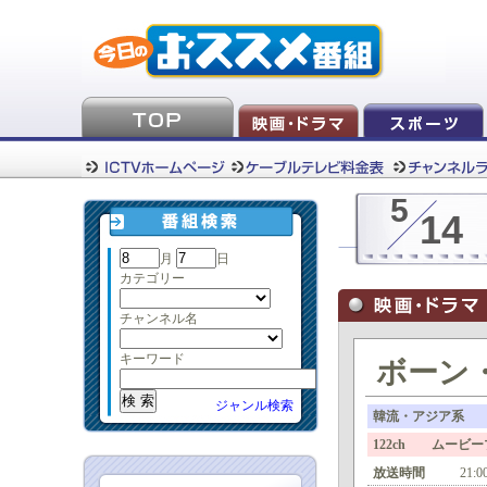
5
14
月
日
カテゴリー
チャンネル名
キーワード
ボーン
ジャンル検索
韓流・アジア系
122ch ムービ
放送時間
21:0