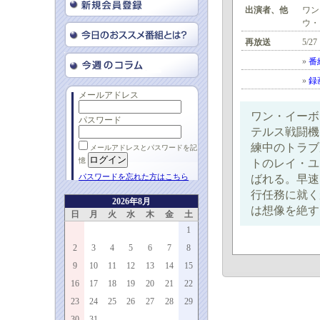
出演者、他
ワン
ウ・
再放送
5/27
»
番
»
録
メールアドレス
ワン・イーボ
パスワード
テルス戦闘機
練中のトラブ
メールアドレスとパスワードを記
憶
トのレイ・ユ
パスワードを忘れた方はこちら
ばれる。早速
行任務に就く
2026年8月
は想像を絶する
日
月
火
水
木
金
土
1
2
3
4
5
6
7
8
9
10
11
12
13
14
15
16
17
18
19
20
21
22
23
24
25
26
27
28
29
30
31