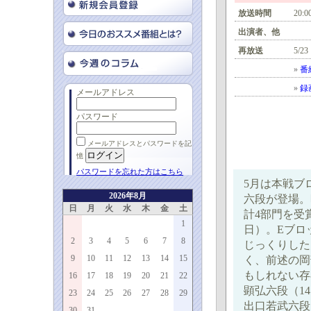
放送時間
20:0
出演者、他
再放送
5/23
»
番
»
録
メールアドレス
パスワード
メールアドレスとパスワードを記
憶
パスワードを忘れた方はこちら
5月は本戦ブ
2026年8月
六段が登場。
日
月
火
水
木
金
土
計4部門を受
1
日）。Eブロ
2
3
4
5
6
7
8
じっくりした
9
10
11
12
13
14
15
く、前述の岡
もしれない存
16
17
18
19
20
21
22
顕弘六段（1
23
24
25
26
27
28
29
出口若武六段
30
31