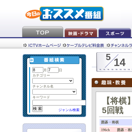
5
14
月
日
カテゴリー
チャンネル名
キーワード
【将棋】
5回戦
ジャンル検索
囲碁・将棋
196ch 囲碁・