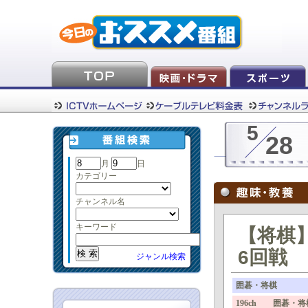
5
28
月
日
カテゴリー
チャンネル名
キーワード
【将棋
6回戦
ジャンル検索
囲碁・将棋
196ch 囲碁・