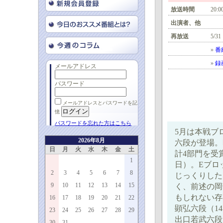
放送時間
20:0
出演者、他
再放送
5/31
»
番
»
録
メールアドレス
パスワード
メールアドレスとパスワードを記
憶
パスワードを忘れた方はこちら
5月は本戦ブ
2026年8月
六段が登場。
日
月
火
水
木
金
土
計4部門を受
1
日）。Eブロ
2
3
4
5
6
7
8
じっくりした
9
10
11
12
13
14
15
く、前述の岡
もしれない存
16
17
18
19
20
21
22
顕弘六段（1
23
24
25
26
27
28
29
出口若武六段
30
31